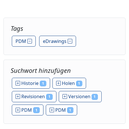
Tags
PDM
eDrawings
Suchwort hinzufügen
Historie
Holen
1
1
Revisionen
Versionen
1
1
PDM
PDM
1
1