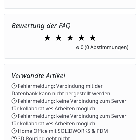
Bewertung der FAQ
★
★
★
★
★
1 Star
2 Stars
3 Stars
4 Stars
5 Stars
∅
0
(0 Abstimmungen)
Verwandte Artikel
Fehlermeldung: Verbindung mit der
Datenbank kann nicht hergestellt werden
Fehlermeldung: keine Verbindung zum Server
für kollaboratives Arbeiten möglich
Fehlermeldung: keine Verbindung zum Server
für kollaboratives Arbeiten möglich
Home Office mit SOLIDWORKS & PDM
3D-Routing geht nicht