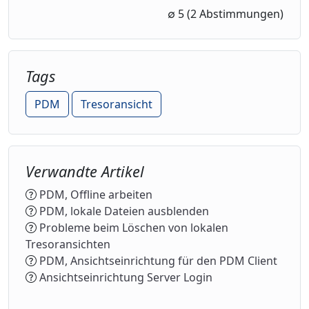
1 Star
2 Stars
3 Stars
4 Stars
5 Stars
∅
5
(2 Abstimmungen)
Tags
PDM
Tresoransicht
Verwandte Artikel
PDM, Offline arbeiten
PDM, lokale Dateien ausblenden
Probleme beim Löschen von lokalen
Tresoransichten
PDM, Ansichtseinrichtung für den PDM Client
Ansichtseinrichtung Server Login