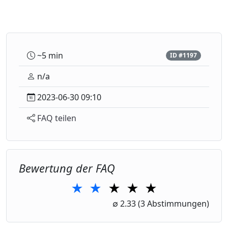
~5 min
ID #1197
n/a
2023-06-30 09:10
FAQ teilen
Bewertung der FAQ
★
★
★
★
★
1 Star
2 Stars
3 Stars
4 Stars
5 Stars
∅
2.33
(3 Abstimmungen)