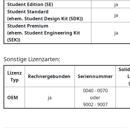
Student Edition (SE)
ja
Student Standard
ja
(ehem. Student Design Kit (SDK))
Student Premium
(ehem. Student Engineering Kit
ja
(SEK))
Sonstige Lizenzarten:
Soli
Lizenz
Rechnergebunden
Seriennummer
L
Typ
0040 - 0070
OEM
ja
oder
9002 - 9007