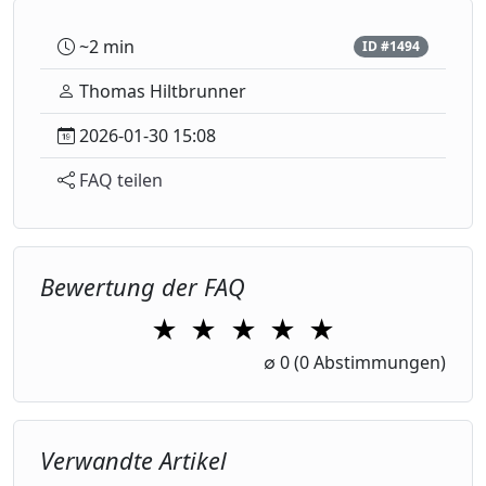
~2 min
ID #1494
Thomas Hiltbrunner
2026-01-30 15:08
FAQ teilen
Bewertung der FAQ
★
★
★
★
★
1 Star
2 Stars
3 Stars
4 Stars
5 Stars
∅
0
(0 Abstimmungen)
Verwandte Artikel