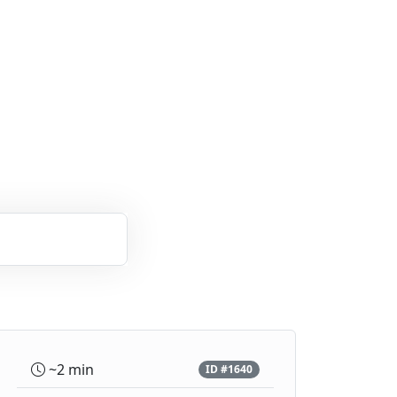
~2 min
ID #1640