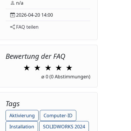
n/a
2026-04-20 14:00
FAQ teilen
Bewertung der FAQ
★
★
★
★
★
1 Star
2 Stars
3 Stars
4 Stars
5 Stars
∅
0
(0 Abstimmungen)
Tags
Aktivierung
Computer-ID
Installation
SOLIDWORKS 2024