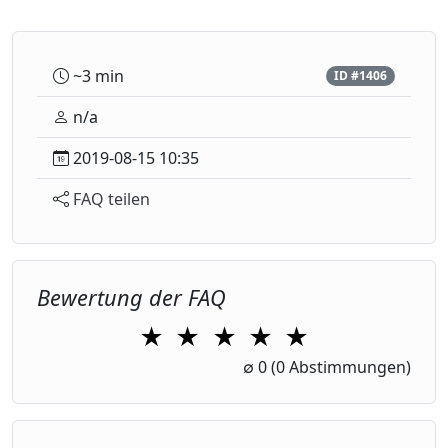
~3 min
ID #1406
n/a
2019-08-15 10:35
FAQ teilen
Bewertung der FAQ
★
★
★
★
★
1 Star
2 Stars
3 Stars
4 Stars
5 Stars
∅
0
(0 Abstimmungen)