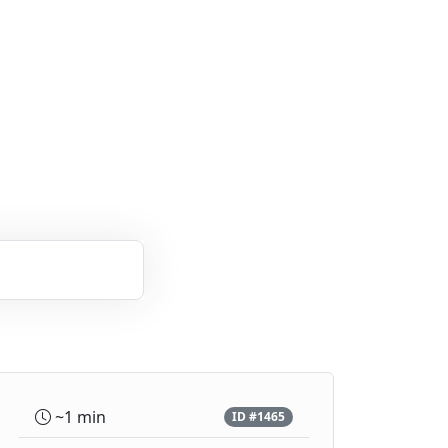
~1 min
ID #1465