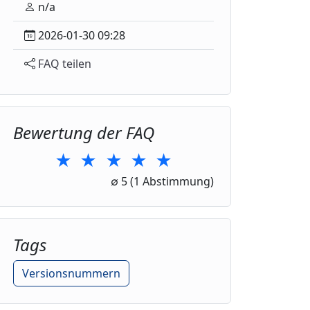
n/a
2026-01-30 09:28
FAQ teilen
Bewertung der FAQ
★
★
★
★
★
1 Star
2 Stars
3 Stars
4 Stars
5 Stars
∅
5
(1 Abstimmung)
Tags
Versionsnummern