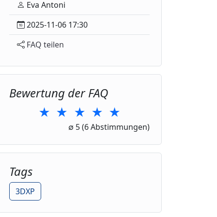
Eva Antoni
2025-11-06 17:30
FAQ teilen
Bewertung der FAQ
★
★
★
★
★
1 Star
2 Stars
3 Stars
4 Stars
5 Stars
∅
5
(6 Abstimmungen)
Tags
3DXP