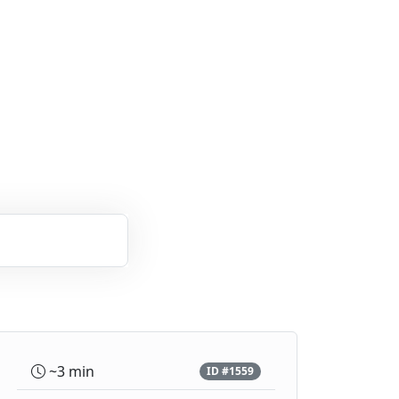
~3 min
ID #1559