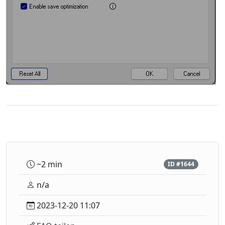
~2 min
ID #1644
n/a
2023-12-20 11:07