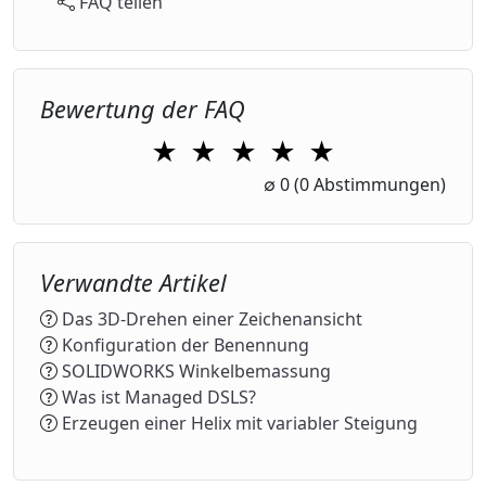
FAQ teilen
Bewertung der FAQ
★
★
★
★
★
1 Star
2 Stars
3 Stars
4 Stars
5 Stars
∅
0
(0 Abstimmungen)
Verwandte Artikel
Das 3D-Drehen einer Zeichenansicht
Konfiguration der Benennung
SOLIDWORKS Winkelbemassung
Was ist Managed DSLS?
Erzeugen einer Helix mit variabler Steigung