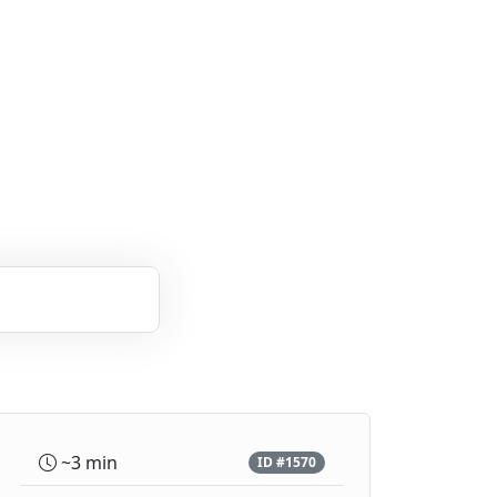
~3 min
ID #1570