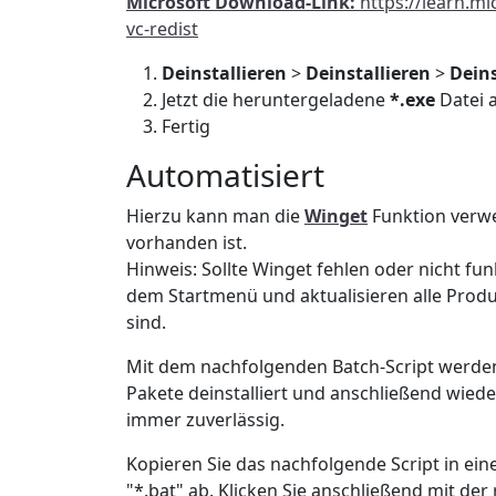
Microsoft Download-Link:
https://learn.m
vc-redist
Deinstallieren
>
Deinstallieren
>
Deins
Jetzt die heruntergeladene
*.exe
Datei 
Fertig
Automatisiert
Hierzu kann man die
Winget
Funktion verwe
vorhanden ist.
Hinweis: Sollte Winget fehlen oder nicht fun
dem Startmenü und aktualisieren alle Produk
sind.
Mit dem nachfolgenden Batch-Script werden
Pakete deinstalliert und anschließend wieder 
immer zuverlässig.
Kopieren Sie das nachfolgende Script in ei
"*.bat" ab. Klicken Sie anschließend mit de