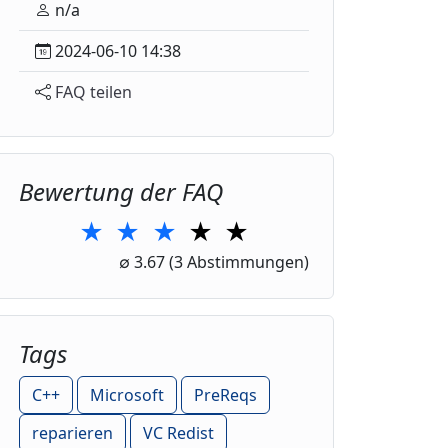
n/a
2024-06-10 14:38
FAQ teilen
Bewertung der FAQ
★
★
★
★
★
1 Star
2 Stars
3 Stars
4 Stars
5 Stars
∅
3.67
(3 Abstimmungen)
Tags
C++
Microsoft
PreReqs
reparieren
VC Redist