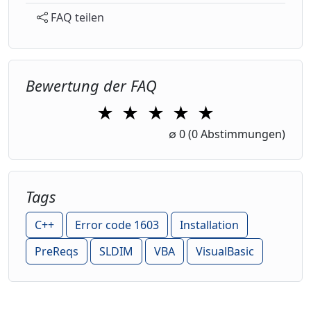
FAQ teilen
Bewertung der FAQ
★
★
★
★
★
1 Star
2 Stars
3 Stars
4 Stars
5 Stars
∅
0
(0 Abstimmungen)
Tags
C++
Error code 1603
Installation
PreReqs
SLDIM
VBA
VisualBasic