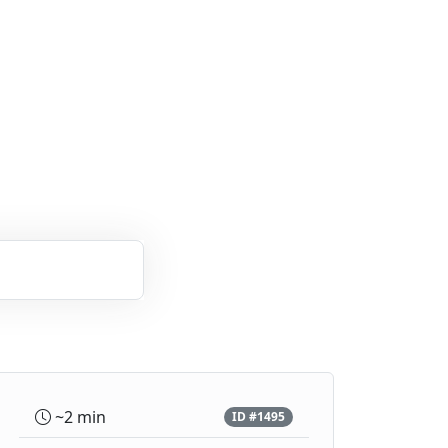
~2 min
ID #1495