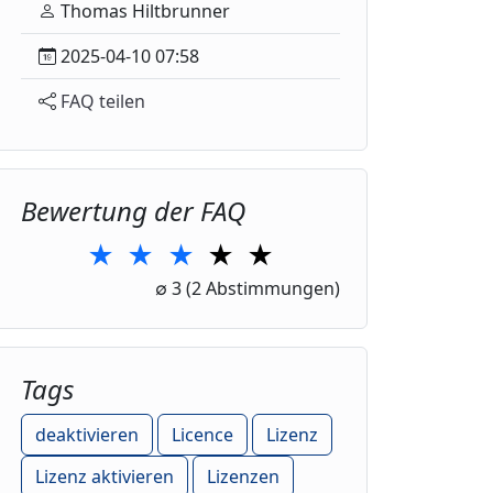
Thomas Hiltbrunner
2025-04-10 07:58
FAQ teilen
Bewertung der FAQ
★
★
★
★
★
1 Star
2 Stars
3 Stars
4 Stars
5 Stars
∅
3
(2 Abstimmungen)
Tags
deaktivieren
Licence
Lizenz
Lizenz aktivieren
Lizenzen