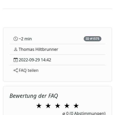
~2 min
ID #1575
Thomas Hiltbrunner
2022-09-29 14:42
FAQ teilen
Bewertung der FAQ
★
★
★
★
★
1 Star
2 Stars
3 Stars
4 Stars
5 Stars
∅
0
(0 Abstimmungen)