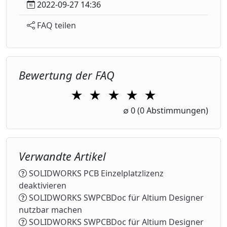
2022-09-27 14:36
FAQ teilen
Bewertung der FAQ
★
★
★
★
★
1 Star
2 Stars
3 Stars
4 Stars
5 Stars
∅
0
(0 Abstimmungen)
Verwandte Artikel
SOLIDWORKS PCB Einzelplatzlizenz
deaktivieren
SOLIDWORKS SWPCBDoc für Altium Designer
nutzbar machen
SOLIDWORKS SWPCBDoc für Altium Designer