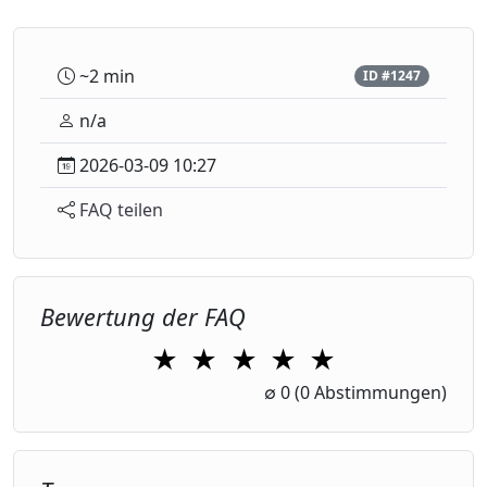
~2 min
ID #1247
n/a
2026-03-09 10:27
FAQ teilen
Bewertung der FAQ
★
★
★
★
★
1 Star
2 Stars
3 Stars
4 Stars
5 Stars
∅
0
(0 Abstimmungen)