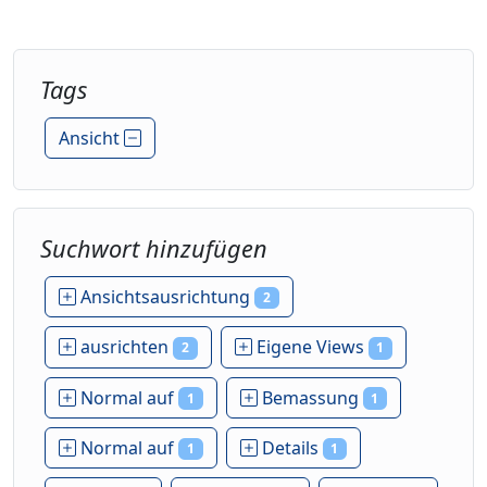
Tags
Ansicht
Suchwort hinzufügen
Ansichtsausrichtung
2
ausrichten
Eigene Views
2
1
Normal auf
Bemassung
1
1
Normal auf
Details
1
1