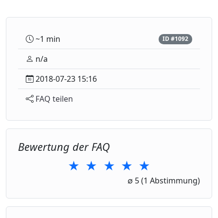
~1 min
ID #1092
n/a
2018-07-23 15:16
FAQ teilen
Bewertung der FAQ
★
★
★
★
★
1 Star
2 Stars
3 Stars
4 Stars
5 Stars
∅
5
(1 Abstimmung)