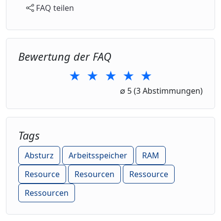
FAQ teilen
Bewertung der FAQ
★
★
★
★
★
1 Star
2 Stars
3 Stars
4 Stars
5 Stars
∅
5
(3 Abstimmungen)
Tags
Absturz
Arbeitsspeicher
RAM
Resource
Resourcen
Ressource
Ressourcen