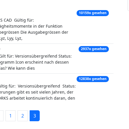
10159x gesehen
CAD Gültig für:
ägheitsmomente in der Funktion
begrössen Die Ausgabegrössen der
yz, Lyy, Lyz,
r
2937x gesehen
 für: Versionsübergreifend Status:
ogramm Icon erscheint nach dessen
das? Wie kann dies
12838x gesehen
g für: Versionsübergreifend Status:
ungen gibt es seit vielen Jahren, der
KS arbeitet kontinuierlich daran, den
1
2
3