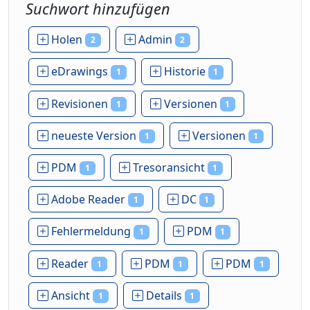
Suchwort hinzufügen
Holen
Admin
2
2
eDrawings
Historie
1
1
Revisionen
Versionen
1
1
neueste Version
Versionen
1
1
PDM
Tresoransicht
1
1
Adobe Reader
DC
1
1
Fehlermeldung
PDM
1
1
Reader
PDM
PDM
1
1
1
Ansicht
Details
1
1